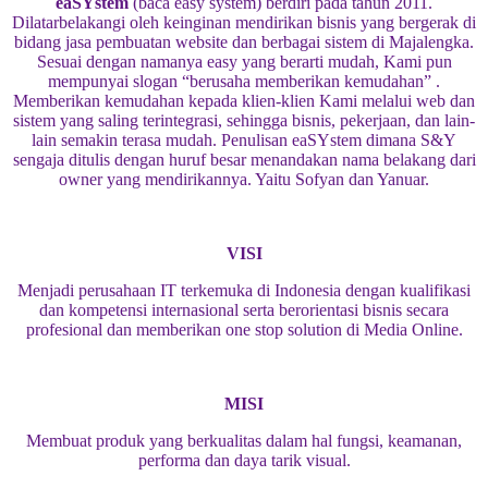
eaSYstem
(baca easy system) berdiri pada tahun 2011.
Dilatarbelakangi oleh keinginan mendirikan bisnis yang bergerak di
bidang jasa pembuatan website dan berbagai sistem di Majalengka.
Sesuai dengan namanya easy yang berarti mudah, Kami pun
mempunyai slogan “berusaha memberikan kemudahan” .
Memberikan kemudahan kepada klien-klien Kami melalui web dan
sistem yang saling terintegrasi, sehingga bisnis, pekerjaan, dan lain-
lain semakin terasa mudah. Penulisan eaSYstem dimana S&Y
sengaja ditulis dengan huruf besar menandakan nama belakang dari
owner yang mendirikannya. Yaitu Sofyan dan Yanuar.
VISI
Menjadi perusahaan IT terkemuka di Indonesia dengan kualifikasi
dan kompetensi internasional serta berorientasi bisnis secara
profesional dan memberikan one stop solution di Media Online.
MISI
Membuat produk yang berkualitas dalam hal fungsi, keamanan,
performa dan daya tarik visual.