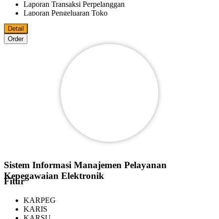
Laporan Transaksi Perpelanggan
Laporan Pengeluaran Toko
Laporan Fee Marketer
Detail
Laporan Keluar Masuk Barang
Order
Bisa Import/Export Data Master Ke MS.Excel
Bisa Export Data File Ke PDF
MS.World
MS.Excel
Pelanggan
Reseller
Agen
Marketer
Bisa Digunakan Beberapa Komputer Dalam Satu Jaringan
Sistem Informasi Manajemen Pelayanan
Kepegawaian Elektronik
Fitur
KARPEG
KARIS
KARSU