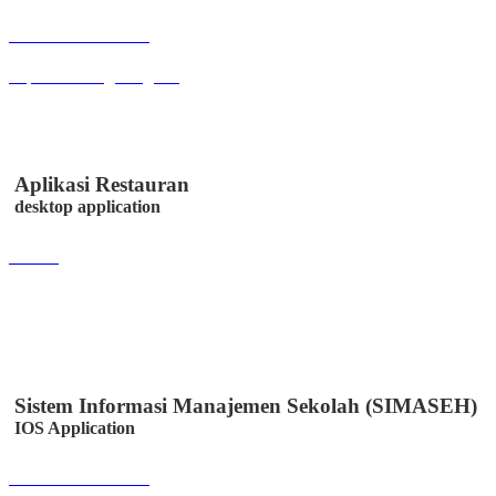
Buka Halaman
bkpsdm.serangkab.go.id
Aplikasi Restauran
desktop application
Lihat
Sistem Informasi Manajemen Sekolah (SIMASEH)
IOS Application
Buka Halaman