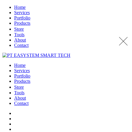
Home
Services
Portfolio
Products
Store
Tools
About
Contact
Home
Services
Portfolio
Products
Store
Tools
About
Contact