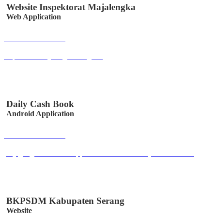
Website Inspektorat Majalengka
Web Application
Buka Halaman
inspektorat.majalengkakab.go.id
Daily Cash Book
Android Application
Buka Halaman
play.google.com/store/apps/details?id=co.id.easystem.bukukas
BKPSDM Kabupaten Serang
Website