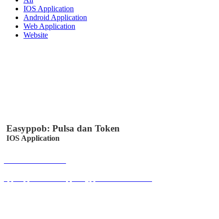
IOS Application
Android Application
Web Application
Website
Easyppob: Pulsa dan Token
IOS Application
Buka Halaman
apps.apple.com/us/app/easyppob/id6467621358