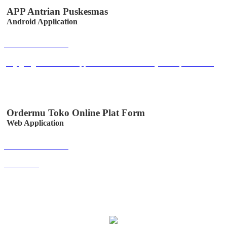
APP Antrian Puskesmas
Android Application
Buka Halaman
play.google.com/store/apps/details?id=co.id.easystem.epuskesmas
Ordermu Toko Online Plat Form
Web Application
Buka Halaman
ordermu.id