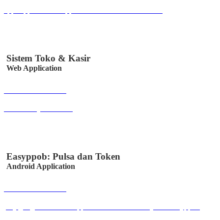
apps.apple.com/id/app/simaseh/id6447050346?l=id
Sistem Toko & Kasir
Web Application
Buka Halaman
sitoksir.easystem.co.id
Easyppob: Pulsa dan Token
Android Application
Buka Halaman
play.google.com/store/apps/details?id=id.co.easystem.easyppob