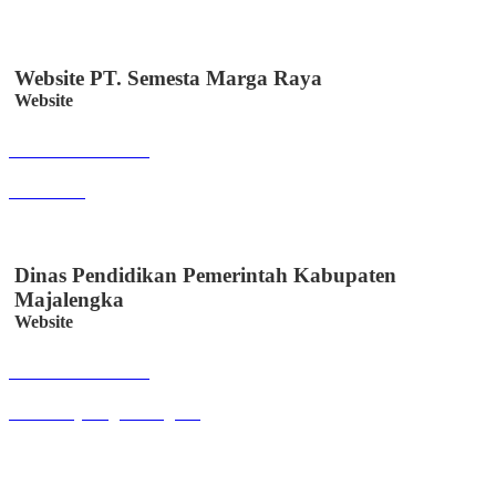
Website PT. Semesta Marga Raya
Website
Buka Halaman
smr.web.id
Dinas Pendidikan Pemerintah Kabupaten
Majalengka
Website
Buka Halaman
disdik.majalengkakab.go.id