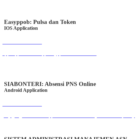
Easyppob: Pulsa dan Token
IOS Application
Buka Halaman
apps.apple.com/us/app/easyppob/id6467621358
SIABONTERI: Absensi PNS Online
Android Application
Buka Halaman
play.google.com/store/apps/details?id=id.co.easystem.absensipnsmjl