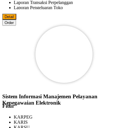
Laporan Transaksi Perpelanggan
Laporan Pengeluaran Toko
Laporan Fee Marketer
Detail
Laporan Keluar Masuk Barang
Order
Bisa Import/Export Data Master Ke MS.Excel
Bisa Export Data File Ke PDF
MS.World
MS.Excel
Pelanggan
Reseller
Agen
Marketer
Bisa Digunakan Beberapa Komputer Dalam Satu Jaringan
Sistem Informasi Manajemen Pelayanan
Kepegawaian Elektronik
Fitur
KARPEG
KARIS
KARSU