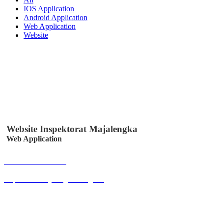
IOS Application
Android Application
Web Application
Website
Website Inspektorat Majalengka
Web Application
Buka Halaman
inspektorat.majalengkakab.go.id