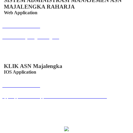
SISTEM ADMINISTRASI MANAJEMEN ASN
MAJALENGKA RAHARJA
Web Application
Buka Halaman
sammara.majalengkakab.go.id
KLIK ASN Majalengka
IOS Application
Buka Halaman
apps.apple.com/us/app/klik-absen-online/id6447502958