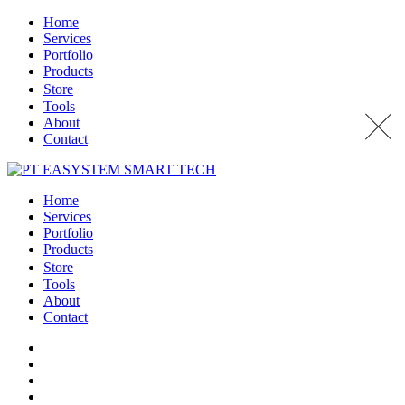
Home
Services
Portfolio
Products
Store
Tools
About
Contact
Home
Services
Portfolio
Products
Store
Tools
About
Contact