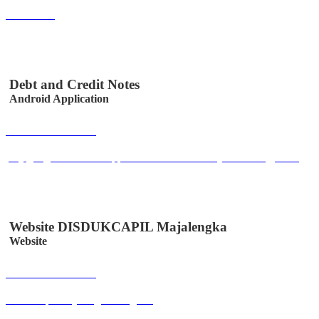
ordermu.id
Debt and Credit Notes
Android Application
Buka Halaman
play.google.com/store/apps/details?id=co.id.easystem.utangpiutang
Website DISDUKCAPIL Majalengka
Website
Buka Halaman
disdukcapil.majalengkakab.go.id