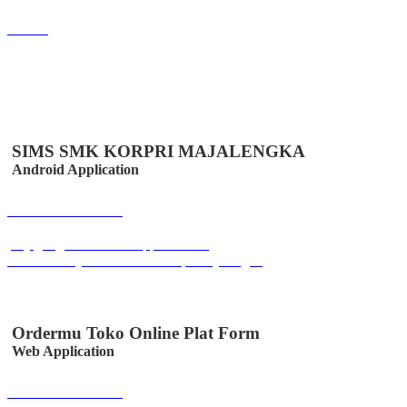
Lihat
SIMS SMK KORPRI MAJALENGKA
Android Application
Buka Halaman
play.google.com/store/apps/details?
id=co.id.easystem.simssmkkorprimajalengka
Ordermu Toko Online Plat Form
Web Application
Buka Halaman