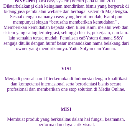
eaSYstem
(baca easy system) berdiri pada tahun 2011.
Dilatarbelakangi oleh keinginan mendirikan bisnis yang bergerak di
bidang jasa pembuatan website dan berbagai sistem di Majalengka.
Sesuai dengan namanya easy yang berarti mudah, Kami pun
mempunyai slogan “berusaha memberikan kemudahan” .
Memberikan kemudahan kepada klien-klien Kami melalui web dan
sistem yang saling terintegrasi, sehingga bisnis, pekerjaan, dan lain-
lain semakin terasa mudah. Penulisan eaSYstem dimana S&Y
sengaja ditulis dengan huruf besar menandakan nama belakang dari
owner yang mendirikannya. Yaitu Sofyan dan Yanuar.
VISI
Menjadi perusahaan IT terkemuka di Indonesia dengan kualifikasi
dan kompetensi internasional serta berorientasi bisnis secara
profesional dan memberikan one stop solution di Media Online.
MISI
Membuat produk yang berkualitas dalam hal fungsi, keamanan,
performa dan daya tarik visual.