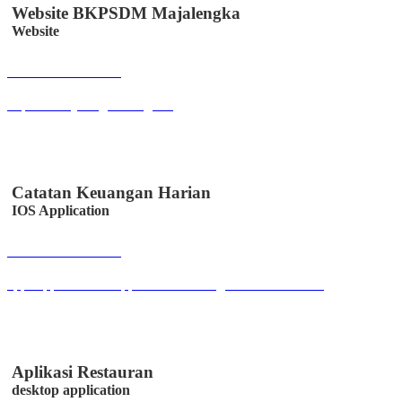
Website BKPSDM Majalengka
Website
Buka Halaman
bkpsdm.majalengkakab.go.id
Catatan Keuangan Harian
IOS Application
Buka Halaman
apps.apple.com/us/app/catatan-keuangan/id6447330328
Aplikasi Restauran
desktop application