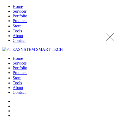
Home
Services
Portfolio
Products
Store
Tools
About
Contact
Home
Services
Portfolio
Products
Store
Tools
About
Contact