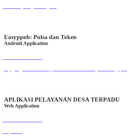
disdik.majalengkakab.go.id
Easyppob: Pulsa dan Token
Android Application
Buka Halaman
play.google.com/store/apps/details?id=id.co.easystem.easyppob
APLIKASI PELAYANAN DESA TERPADU
Web Application
Buka Halaman
easydes.id