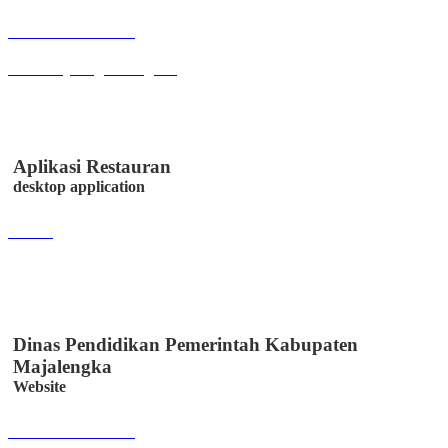
Buka Halaman
smart.majalengkakab.go.id
Aplikasi Restauran
desktop application
Lihat
Dinas Pendidikan Pemerintah Kabupaten
Majalengka
Website
Buka Halaman