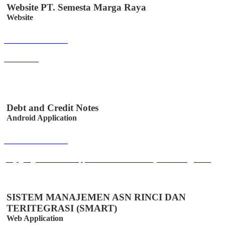
Website PT. Semesta Marga Raya
Website
Buka Halaman
smr.web.id
Debt and Credit Notes
Android Application
Buka Halaman
play.google.com/store/apps/details?id=co.id.easystem.utangpiutang
SISTEM MANAJEMEN ASN RINCI DAN
TERITEGRASI (SMART)
Web Application