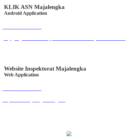
KLIK ASN Majalengka
Android Application
Buka Halaman
play.google.com/store/apps/details?id=co.id.easystem.klikabsen
Website Inspektorat Majalengka
Web Application
Buka Halaman
inspektorat.majalengkakab.go.id