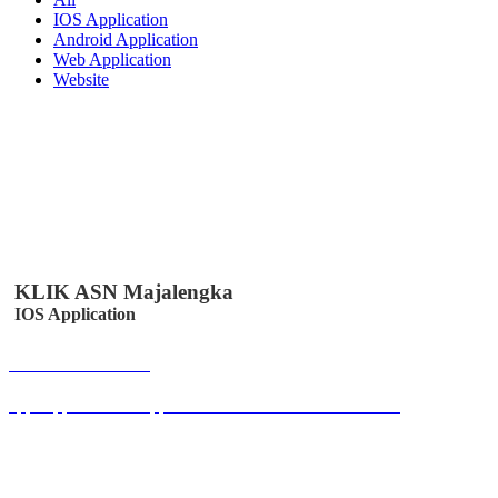
IOS Application
Android Application
Web Application
Website
KLIK ASN Majalengka
IOS Application
Buka Halaman
apps.apple.com/us/app/klik-absen-online/id6447502958