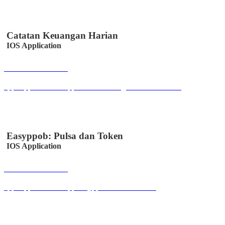
Catatan Keuangan Harian
IOS Application
Buka Halaman
apps.apple.com/us/app/catatan-keuangan/id6447330328
Easyppob: Pulsa dan Token
IOS Application
Buka Halaman
apps.apple.com/us/app/easyppob/id6467621358