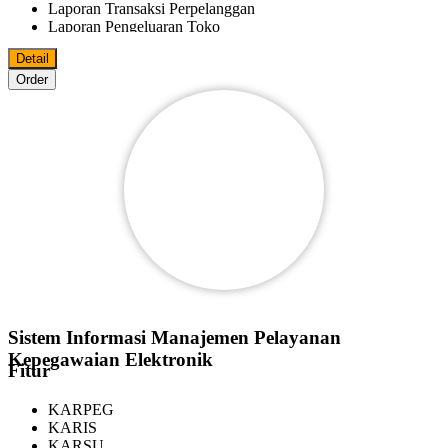
Laporan Transaksi Perpelanggan
Laporan Pengeluaran Toko
Laporan Fee Marketer
Detail
Laporan Keluar Masuk Barang
Order
Bisa Import/Export Data Master Ke MS.Excel
Bisa Export Data File Ke PDF
MS.World
MS.Excel
Pelanggan
Reseller
Agen
Marketer
Bisa Digunakan Beberapa Komputer Dalam Satu Jaringan
Sistem Informasi Manajemen Pelayanan
Kepegawaian Elektronik
Fitur
KARPEG
KARIS
KARSU