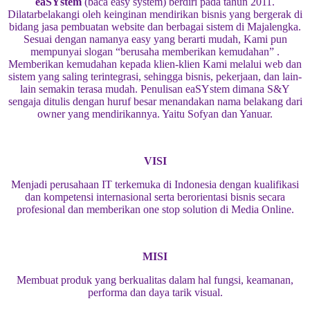
eaSYstem
(baca easy system) berdiri pada tahun 2011.
Dilatarbelakangi oleh keinginan mendirikan bisnis yang bergerak di
bidang jasa pembuatan website dan berbagai sistem di Majalengka.
Sesuai dengan namanya easy yang berarti mudah, Kami pun
mempunyai slogan “berusaha memberikan kemudahan” .
Memberikan kemudahan kepada klien-klien Kami melalui web dan
sistem yang saling terintegrasi, sehingga bisnis, pekerjaan, dan lain-
lain semakin terasa mudah. Penulisan eaSYstem dimana S&Y
sengaja ditulis dengan huruf besar menandakan nama belakang dari
owner yang mendirikannya. Yaitu Sofyan dan Yanuar.
VISI
Menjadi perusahaan IT terkemuka di Indonesia dengan kualifikasi
dan kompetensi internasional serta berorientasi bisnis secara
profesional dan memberikan one stop solution di Media Online.
MISI
Membuat produk yang berkualitas dalam hal fungsi, keamanan,
performa dan daya tarik visual.