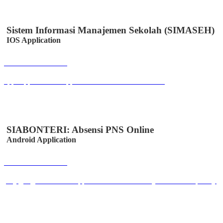
Sistem Informasi Manajemen Sekolah (SIMASEH)
IOS Application
Buka Halaman
apps.apple.com/id/app/simaseh/id6447050346?l=id
SIABONTERI: Absensi PNS Online
Android Application
Buka Halaman
play.google.com/store/apps/details?id=id.co.easystem.absensipnsmjl