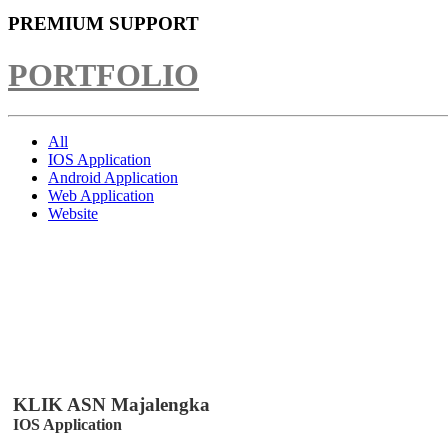
PREMIUM SUPPORT
PORTFOLIO
All
IOS Application
Android Application
Web Application
Website
KLIK ASN Majalengka
IOS Application