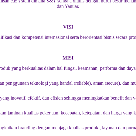
Penulisan eaSYstem dimana S&Y sengaja ditulis dengan huruf besar men
dan Yanuar.
VISI
ikasi dan kompetensi internasional serta berorientasi bisnis secara pr
MISI
duk yang berkualitas dalam hal fungsi, keamanan, performa dan daya t
 penggunaan teknologi yang handal (reliable), aman (secure), dan mu
ang inovatif, efektif, dan efisien sehingga meningkatkan benefit dan va
n jaminan kualitas pekerjaan, kecepatan, ketepatan, dan harga yang k
gkatkan branding dengan menjaga kualitas produk , layanan dan purna