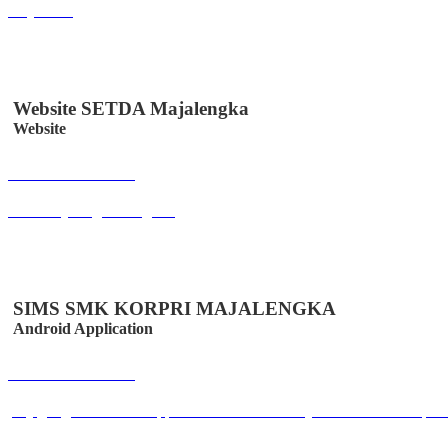
easydes.id
Website SETDA Majalengka
Website
Buka Halaman
setda.majalengkakab.go.id
SIMS SMK KORPRI MAJALENGKA
Android Application
Buka Halaman
play.google.com/store/apps/details?id=co.id.easystem.simssmkkorpri