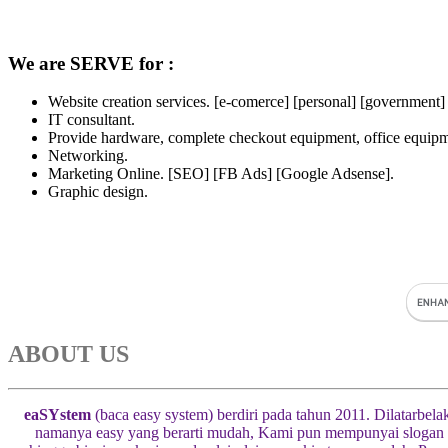
We are SERVE for :
Website creation services. [e-comerce] [personal] [government]
IT consultant.
Provide hardware, complete checkout equipment, office equipme
Networking.
Marketing Online. [SEO] [FB Ads] [Google Adsense].
Graphic design.
ABOUT US
eaSYstem
(baca easy system) berdiri pada tahun 2011. Dilatarbel
namanya easy yang berarti mudah, Kami pun mempunyai slogan “