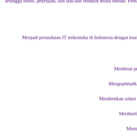
sehingga bisnis, pekerjaan, dan lain-lain semakin terasa mudah. 
Menjadi perusahaan IT terkemuka di Indonesia dengan kualif
Membuat pro
Mengoptimalkan
Memberikan solusi y
Memberika
Menin