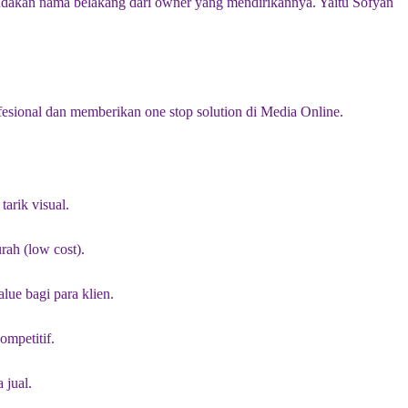
andakan nama belakang dari owner yang mendirikannya. Yaitu Sofyan
ofesional dan memberikan one stop solution di Media Online.
arik visual.
rah (low cost).
lue bagi para klien.
ompetitif.
 jual.