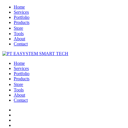
Home
Services
Portfolio
Products
Store
Tools
About
Contact
Home
Services
Portfolio
Products
Store
Tools
About
Contact