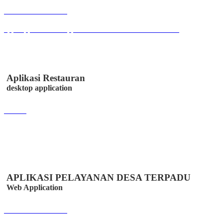
Buka Halaman
apps.apple.com/us/app/klik-absen-online/id6447502958
Aplikasi Restauran
desktop application
Lihat
APLIKASI PELAYANAN DESA TERPADU
Web Application
Buka Halaman