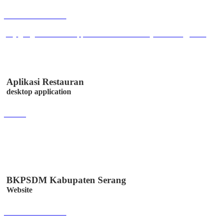
Buka Halaman
play.google.com/store/apps/details?id=co.id.easystem.utangpiutang
Aplikasi Restauran
desktop application
Lihat
BKPSDM Kabupaten Serang
Website
Buka Halaman