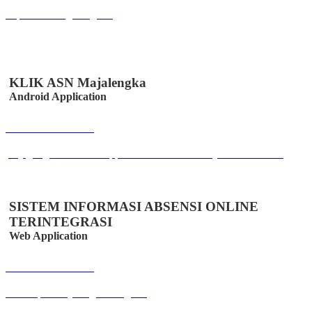
bkpsdm.serangkab.go.id
KLIK ASN Majalengka
Android Application
Buka Halaman
play.google.com/store/apps/details?id=co.id.easystem.klikabsen
SISTEM INFORMASI ABSENSI ONLINE
TERINTEGRASI
Web Application
Buka Halaman
absensipns.majalengkakab.go.id