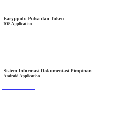
Easyppob: Pulsa dan Token
IOS Application
Buka Halaman
apps.apple.com/us/app/easyppob/id6467621358
Sistem Informasi Dokumentasi Pimpinan
Android Application
Buka Halaman
play.google.com/store/apps/details?
id=id.co.easystem.simssmkpuicikijing