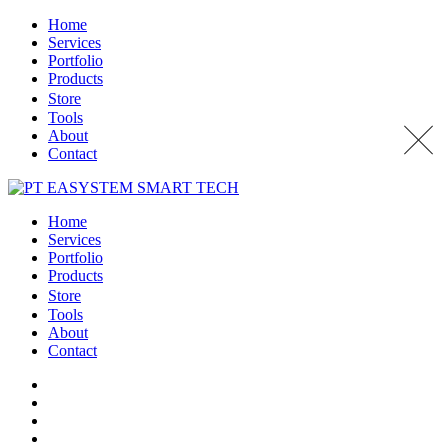
Home
Services
Portfolio
Products
Store
Tools
About
Contact
Home
Services
Portfolio
Products
Store
Tools
About
Contact