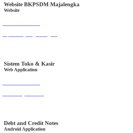
Website BKPSDM Majalengka
Website
Buka Halaman
bkpsdm.majalengkakab.go.id
Sistem Toko & Kasir
Web Application
Buka Halaman
sitoksir.easystem.co.id
Debt and Credit Notes
Android Application