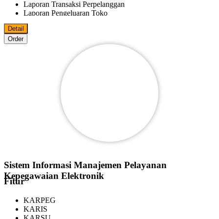
Laporan Transaksi Perpelanggan
Laporan Pengeluaran Toko
Laporan Fee Marketer
Detail
Laporan Keluar Masuk Barang
Order
Bisa Import/Export Data Master Ke MS.Excel
Bisa Export Data File Ke PDF
MS.World
MS.Excel
Pelanggan
Reseller
Agen
Marketer
Bisa Digunakan Beberapa Komputer Dalam Satu Jaringan
Sistem Informasi Manajemen Pelayanan
Kepegawaian Elektronik
Fitur
KARPEG
KARIS
KARSU