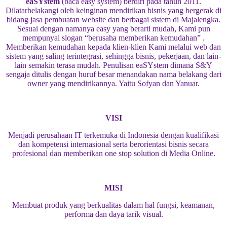
eaSYstem
(baca easy system) berdiri pada tahun 2011.
Dilatarbelakangi oleh keinginan mendirikan bisnis yang bergerak di
bidang jasa pembuatan website dan berbagai sistem di Majalengka.
Sesuai dengan namanya easy yang berarti mudah, Kami pun
mempunyai slogan “berusaha memberikan kemudahan” .
Memberikan kemudahan kepada klien-klien Kami melalui web dan
sistem yang saling terintegrasi, sehingga bisnis, pekerjaan, dan lain-
lain semakin terasa mudah. Penulisan eaSYstem dimana S&Y
sengaja ditulis dengan huruf besar menandakan nama belakang dari
owner yang mendirikannya. Yaitu Sofyan dan Yanuar.
VISI
Menjadi perusahaan IT terkemuka di Indonesia dengan kualifikasi
dan kompetensi internasional serta berorientasi bisnis secara
profesional dan memberikan one stop solution di Media Online.
MISI
Membuat produk yang berkualitas dalam hal fungsi, keamanan,
performa dan daya tarik visual.