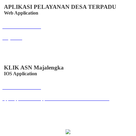
APLIKASI PELAYANAN DESA TERPADU
Web Application
Buka Halaman
easydes.id
KLIK ASN Majalengka
IOS Application
Buka Halaman
apps.apple.com/us/app/klik-absen-online/id6447502958