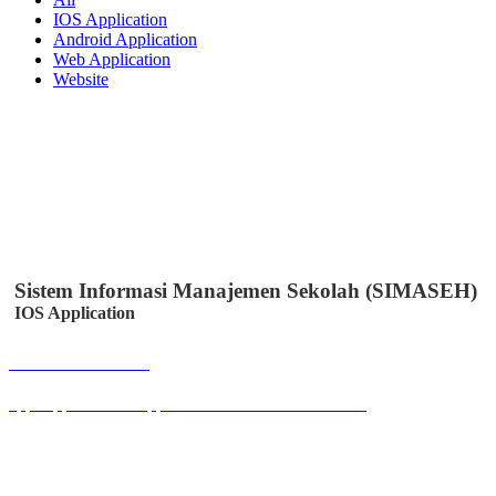
IOS Application
Android Application
Web Application
Website
Sistem Informasi Manajemen Sekolah (SIMASEH)
IOS Application
Buka Halaman
apps.apple.com/id/app/simaseh/id6447050346?l=id