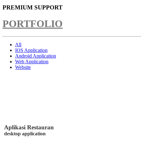
PREMIUM SUPPORT
PORTFOLIO
All
IOS Application
Android Application
Web Application
Website
Aplikasi Restauran
desktop application