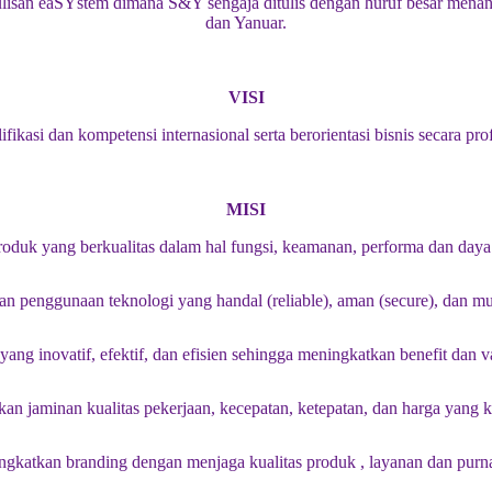
Penulisan eaSYstem dimana S&Y sengaja ditulis dengan huruf besar men
dan Yanuar.
VISI
ikasi dan kompetensi internasional serta berorientasi bisnis secara pr
MISI
duk yang berkualitas dalam hal fungsi, keamanan, performa dan daya t
 penggunaan teknologi yang handal (reliable), aman (secure), dan mu
ang inovatif, efektif, dan efisien sehingga meningkatkan benefit dan va
n jaminan kualitas pekerjaan, kecepatan, ketepatan, dan harga yang k
gkatkan branding dengan menjaga kualitas produk , layanan dan purna