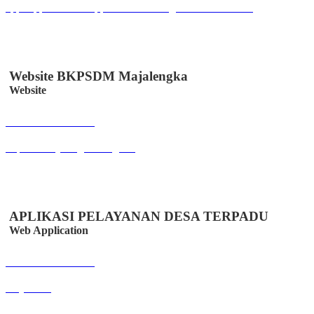
apps.apple.com/us/app/catatan-keuangan/id6447330328
Website BKPSDM Majalengka
Website
Buka Halaman
bkpsdm.majalengkakab.go.id
APLIKASI PELAYANAN DESA TERPADU
Web Application
Buka Halaman
easydes.id