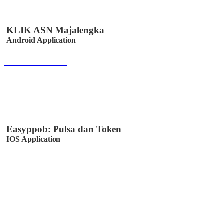
KLIK ASN Majalengka
Android Application
Buka Halaman
play.google.com/store/apps/details?id=co.id.easystem.klikabsen
Easyppob: Pulsa dan Token
IOS Application
Buka Halaman
apps.apple.com/us/app/easyppob/id6467621358