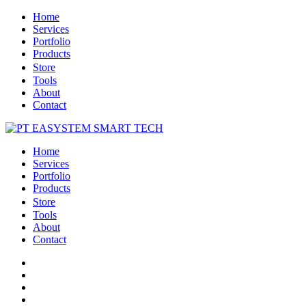
Home
Services
Portfolio
Products
Store
Tools
About
Contact
Home
Services
Portfolio
Products
Store
Tools
About
Contact