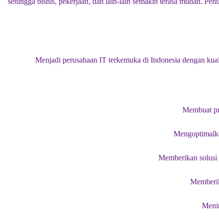
sehingga bisnis, pekerjaan, dan lain-lain semakin terasa mudah. 
Menjadi perusahaan IT terkemuka di Indonesia dengan kualif
Membuat pro
Mengoptimalkan
Memberikan solusi y
Memberika
Menin