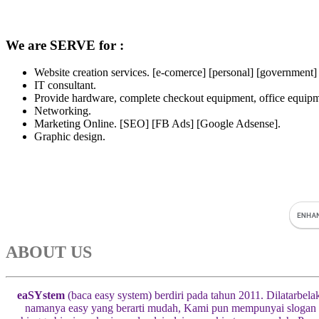
We are SERVE for :
Website creation services. [e-comerce] [personal] [government]
IT consultant.
Provide hardware, complete checkout equipment, office equipme
Networking.
Marketing Online. [SEO] [FB Ads] [Google Adsense].
Graphic design.
ABOUT US
eaSYstem
(baca easy system) berdiri pada tahun 2011. Dilatarbel
namanya easy yang berarti mudah, Kami pun mempunyai slogan “