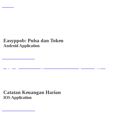
Lihat
Easyppob: Pulsa dan Token
Android Application
Buka Halaman
play.google.com/store/apps/details?id=id.co.easystem.easyppob
Catatan Keuangan Harian
IOS Application
Buka Halaman