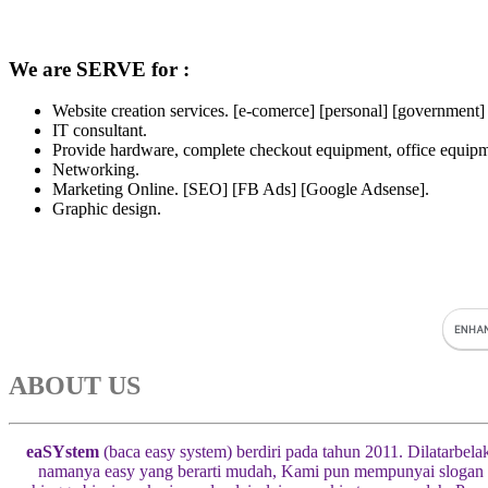
We are SERVE for :
Website creation services. [e-comerce] [personal] [government]
IT consultant.
Provide hardware, complete checkout equipment, office equipme
Networking.
Marketing Online. [SEO] [FB Ads] [Google Adsense].
Graphic design.
ABOUT US
eaSYstem
(baca easy system) berdiri pada tahun 2011. Dilatarbel
namanya easy yang berarti mudah, Kami pun mempunyai slogan “