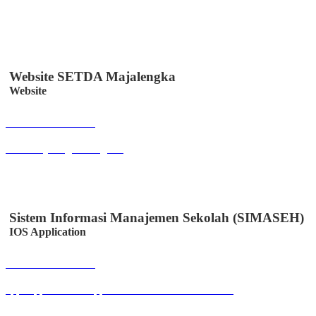
Website SETDA Majalengka
Website
Buka Halaman
setda.majalengkakab.go.id
Sistem Informasi Manajemen Sekolah (SIMASEH)
IOS Application
Buka Halaman
apps.apple.com/id/app/simaseh/id6447050346?l=id