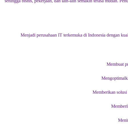
sehingga bisnis, pekerjaan, dan lain-lain semakin terasa mudah. 
Menjadi perusahaan IT terkemuka di Indonesia dengan kualif
Membuat pro
Mengoptimalkan
Memberikan solusi y
Memberika
Menin