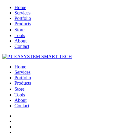
Home
Services
Portfolio
Products
Store
Tools
About
Contact
Home
Services
Portfolio
Products
Store
Tools
About
Contact