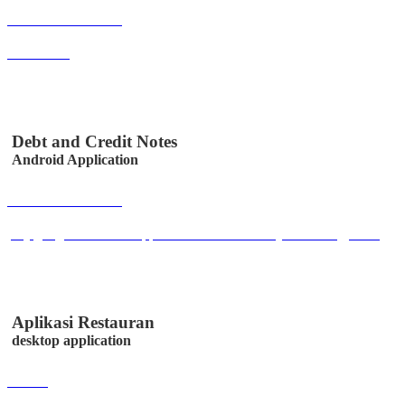
Buka Halaman
ordermu.id
Debt and Credit Notes
Android Application
Buka Halaman
play.google.com/store/apps/details?id=co.id.easystem.utangpiutang
Aplikasi Restauran
desktop application
Lihat