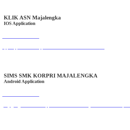
KLIK ASN Majalengka
IOS Application
Buka Halaman
apps.apple.com/us/app/klik-absen-online/id6447502958
SIMS SMK KORPRI MAJALENGKA
Android Application
Buka Halaman
play.google.com/store/apps/details?id=co.id.easystem.simssmkkorpri