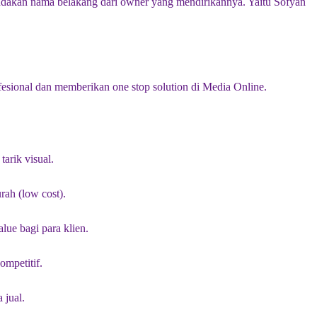
andakan nama belakang dari owner yang mendirikannya. Yaitu Sofyan
ofesional dan memberikan one stop solution di Media Online.
arik visual.
rah (low cost).
lue bagi para klien.
ompetitif.
 jual.