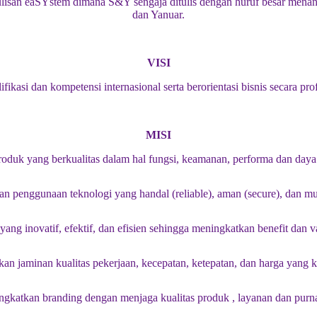
Penulisan eaSYstem dimana S&Y sengaja ditulis dengan huruf besar men
dan Yanuar.
VISI
ikasi dan kompetensi internasional serta berorientasi bisnis secara pr
MISI
duk yang berkualitas dalam hal fungsi, keamanan, performa dan daya t
 penggunaan teknologi yang handal (reliable), aman (secure), dan mu
ang inovatif, efektif, dan efisien sehingga meningkatkan benefit dan va
n jaminan kualitas pekerjaan, kecepatan, ketepatan, dan harga yang k
gkatkan branding dengan menjaga kualitas produk , layanan dan purna