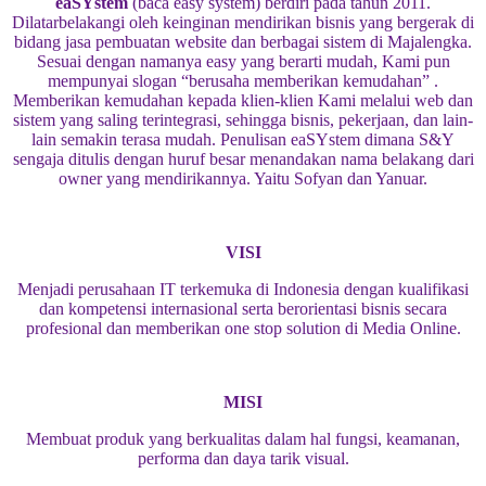
eaSYstem
(baca easy system) berdiri pada tahun 2011.
Dilatarbelakangi oleh keinginan mendirikan bisnis yang bergerak di
bidang jasa pembuatan website dan berbagai sistem di Majalengka.
Sesuai dengan namanya easy yang berarti mudah, Kami pun
mempunyai slogan “berusaha memberikan kemudahan” .
Memberikan kemudahan kepada klien-klien Kami melalui web dan
sistem yang saling terintegrasi, sehingga bisnis, pekerjaan, dan lain-
lain semakin terasa mudah. Penulisan eaSYstem dimana S&Y
sengaja ditulis dengan huruf besar menandakan nama belakang dari
owner yang mendirikannya. Yaitu Sofyan dan Yanuar.
VISI
Menjadi perusahaan IT terkemuka di Indonesia dengan kualifikasi
dan kompetensi internasional serta berorientasi bisnis secara
profesional dan memberikan one stop solution di Media Online.
MISI
Membuat produk yang berkualitas dalam hal fungsi, keamanan,
performa dan daya tarik visual.