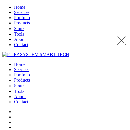
Home
Services
Portfolio
Products
Store
Tools
About
Contact
Home
Services
Portfolio
Products
Store
Tools
About
Contact