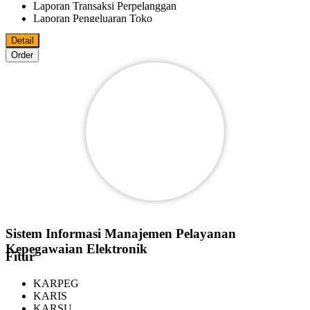
Laporan Transaksi Perpelanggan
Laporan Pengeluaran Toko
Laporan Fee Marketer
Detail
Laporan Keluar Masuk Barang
Order
Bisa Import/Export Data Master Ke MS.Excel
Bisa Export Data File Ke PDF
MS.World
MS.Excel
Pelanggan
Reseller
Agen
Marketer
Bisa Digunakan Beberapa Komputer Dalam Satu Jaringan
Sistem Informasi Manajemen Pelayanan
Kepegawaian Elektronik
Fitur
KARPEG
KARIS
KARSU