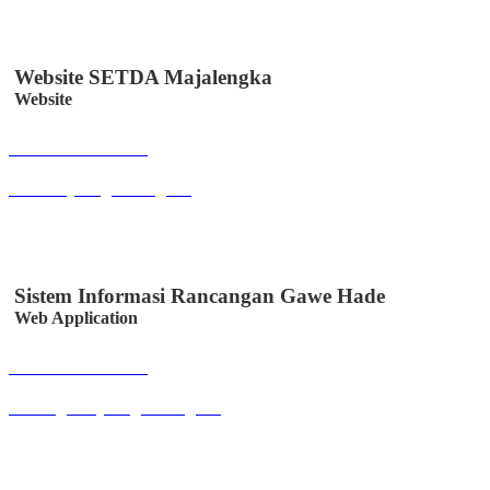
Website SETDA Majalengka
Website
Buka Halaman
setda.majalengkakab.go.id
Sistem Informasi Rancangan Gawe Hade
Web Application
Buka Halaman
sirancage.majalengkakab.go.id