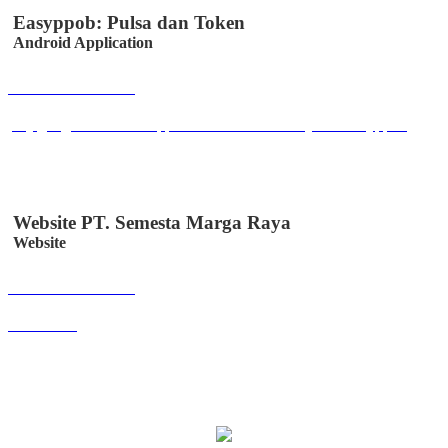
Easyppob: Pulsa dan Token
Android Application
Buka Halaman
play.google.com/store/apps/details?id=id.co.easystem.easyppob
Website PT. Semesta Marga Raya
Website
Buka Halaman
smr.web.id