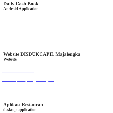
Daily Cash Book
Android Application
Buka Halaman
play.google.com/store/apps/details?id=co.id.easystem.bukukas
Website DISDUKCAPIL Majalengka
Website
Buka Halaman
disdukcapil.majalengkakab.go.id
Aplikasi Restauran
desktop application