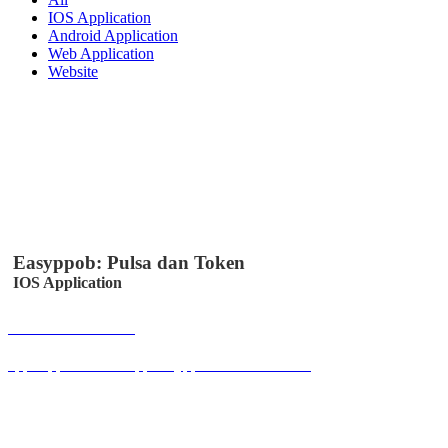
IOS Application
Android Application
Web Application
Website
Easyppob: Pulsa dan Token
IOS Application
Buka Halaman
apps.apple.com/us/app/easyppob/id6467621358