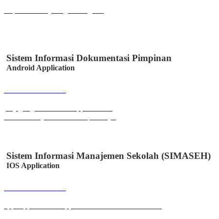
inspektorat.majalengkakab.go.id
Sistem Informasi Dokumentasi Pimpinan
Android Application
Buka Halaman
play.google.com/store/apps/details?
id=id.co.easystem.simssmkpuicikijing
Sistem Informasi Manajemen Sekolah (SIMASEH)
IOS Application
Buka Halaman
apps.apple.com/id/app/simaseh/id6447050346?l=id