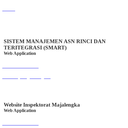
Lihat
SISTEM MANAJEMEN ASN RINCI DAN
TERITEGRASI (SMART)
Web Application
Buka Halaman
smart.majalengkakab.go.id
Website Inspektorat Majalengka
Web Application
Buka Halaman