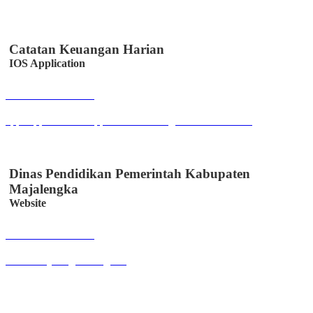
Catatan Keuangan Harian
IOS Application
Buka Halaman
apps.apple.com/us/app/catatan-keuangan/id6447330328
Dinas Pendidikan Pemerintah Kabupaten
Majalengka
Website
Buka Halaman
disdik.majalengkakab.go.id