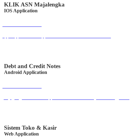
KLIK ASN Majalengka
IOS Application
Buka Halaman
apps.apple.com/us/app/klik-absen-online/id6447502958
Debt and Credit Notes
Android Application
Buka Halaman
play.google.com/store/apps/details?id=co.id.easystem.utangpiutang
Sistem Toko & Kasir
Web Application