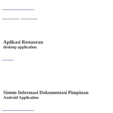
Buka Halaman
sitoksir.easystem.co.id
Aplikasi Restauran
desktop application
Lihat
Sistem Informasi Dokumentasi Pimpinan
Android Application
Buka Halaman