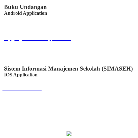
Buku Undangan
Android Application
Buka Halaman
play.google.com/store/apps/details?
id=co.id.easystem.bukuundangan
Sistem Informasi Manajemen Sekolah (SIMASEH)
IOS Application
Buka Halaman
apps.apple.com/id/app/simaseh/id6447050346?l=id