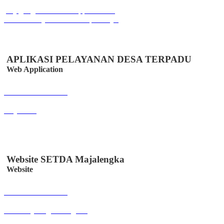
play.google.com/store/apps/details?
id=id.co.easystem.simssmkpuicikijing
APLIKASI PELAYANAN DESA TERPADU
Web Application
Buka Halaman
easydes.id
Website SETDA Majalengka
Website
Buka Halaman
setda.majalengkakab.go.id