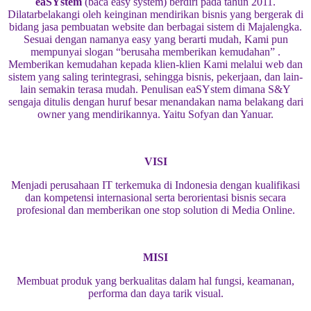
eaSYstem
(baca easy system) berdiri pada tahun 2011.
Dilatarbelakangi oleh keinginan mendirikan bisnis yang bergerak di
bidang jasa pembuatan website dan berbagai sistem di Majalengka.
Sesuai dengan namanya easy yang berarti mudah, Kami pun
mempunyai slogan “berusaha memberikan kemudahan” .
Memberikan kemudahan kepada klien-klien Kami melalui web dan
sistem yang saling terintegrasi, sehingga bisnis, pekerjaan, dan lain-
lain semakin terasa mudah. Penulisan eaSYstem dimana S&Y
sengaja ditulis dengan huruf besar menandakan nama belakang dari
owner yang mendirikannya. Yaitu Sofyan dan Yanuar.
VISI
Menjadi perusahaan IT terkemuka di Indonesia dengan kualifikasi
dan kompetensi internasional serta berorientasi bisnis secara
profesional dan memberikan one stop solution di Media Online.
MISI
Membuat produk yang berkualitas dalam hal fungsi, keamanan,
performa dan daya tarik visual.