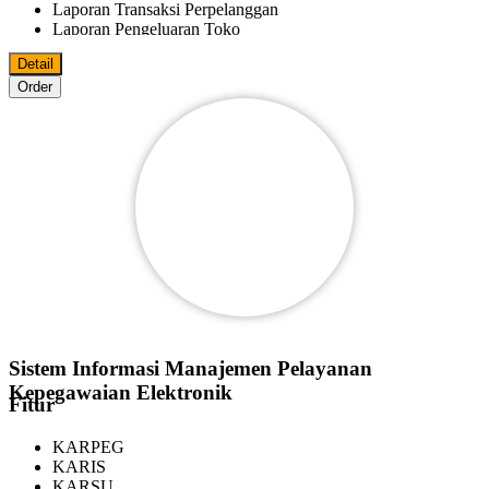
Laporan Transaksi Perpelanggan
Laporan Pengeluaran Toko
Laporan Fee Marketer
Detail
Laporan Keluar Masuk Barang
Order
Bisa Import/Export Data Master Ke MS.Excel
Bisa Export Data File Ke PDF
MS.World
MS.Excel
Pelanggan
Reseller
Agen
Marketer
Bisa Digunakan Beberapa Komputer Dalam Satu Jaringan
Sistem Informasi Manajemen Pelayanan
Kepegawaian Elektronik
Fitur
KARPEG
KARIS
KARSU