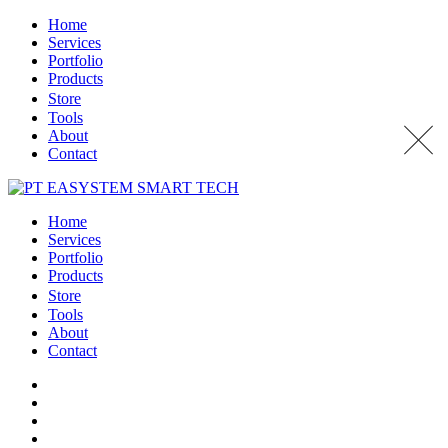
Home
Services
Portfolio
Products
Store
Tools
About
Contact
Home
Services
Portfolio
Products
Store
Tools
About
Contact