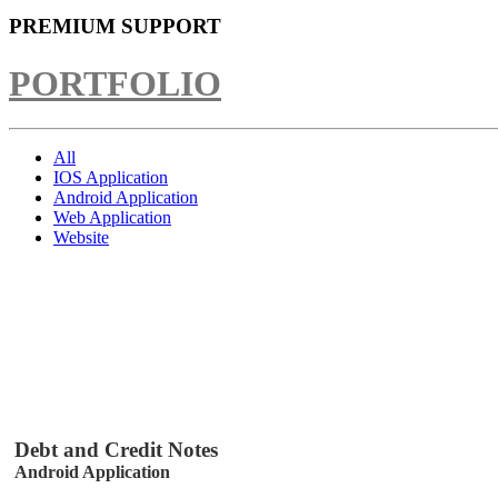
PREMIUM SUPPORT
PORTFOLIO
All
IOS Application
Android Application
Web Application
Website
Debt and Credit Notes
Android Application