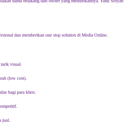
andakan nama belakang dari owner yang mendirikannya. Yaitu Sofyan
ofesional dan memberikan one stop solution di Media Online.
arik visual.
rah (low cost).
lue bagi para klien.
ompetitif.
 jual.