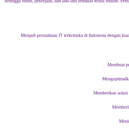
sehingga bisnis, pekerjaan, dan lain-lain semakin terasa mudah. 
Menjadi perusahaan IT terkemuka di Indonesia dengan kualif
Membuat pro
Mengoptimalkan
Memberikan solusi y
Memberika
Menin