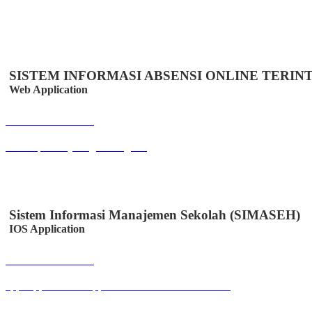
SISTEM INFORMASI ABSENSI ONLINE TERIN
Web Application
Buka Halaman
absensipns.majalengkakab.go.id
Sistem Informasi Manajemen Sekolah (SIMASEH)
IOS Application
Buka Halaman
apps.apple.com/id/app/simaseh/id6447050346?l=id