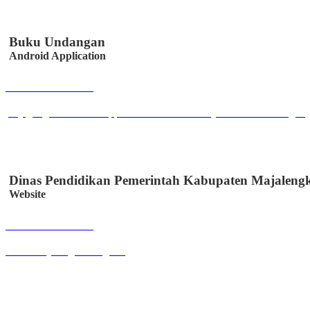
Buku Undangan
Android Application
Buka Halaman
play.google.com/store/apps/details?id=co.id.easystem.bukuundangan
Dinas Pendidikan Pemerintah Kabupaten Majaleng
Website
Buka Halaman
disdik.majalengkakab.go.id