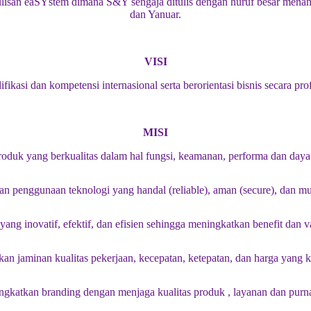
Penulisan eaSYstem dimana S&Y sengaja ditulis dengan huruf besar men
dan Yanuar.
VISI
ikasi dan kompetensi internasional serta berorientasi bisnis secara pr
MISI
duk yang berkualitas dalam hal fungsi, keamanan, performa dan daya t
 penggunaan teknologi yang handal (reliable), aman (secure), dan mu
ang inovatif, efektif, dan efisien sehingga meningkatkan benefit dan va
n jaminan kualitas pekerjaan, kecepatan, ketepatan, dan harga yang k
gkatkan branding dengan menjaga kualitas produk , layanan dan purna