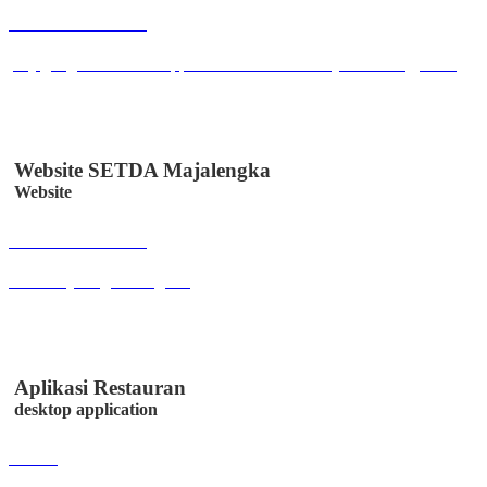
Buka Halaman
play.google.com/store/apps/details?id=co.id.easystem.utangpiutang
Website SETDA Majalengka
Website
Buka Halaman
setda.majalengkakab.go.id
Aplikasi Restauran
desktop application
Lihat