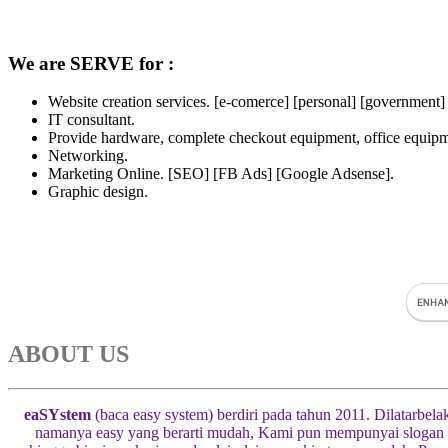
We are SERVE for :
Website creation services. [e-comerce] [personal] [government]
IT consultant.
Provide hardware, complete checkout equipment, office equipme
Networking.
Marketing Online. [SEO] [FB Ads] [Google Adsense].
Graphic design.
ABOUT US
eaSYstem
(baca easy system) berdiri pada tahun 2011. Dilatarbel
namanya easy yang berarti mudah, Kami pun mempunyai slogan “