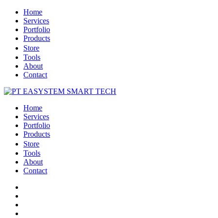
Home
Services
Portfolio
Products
Store
Tools
About
Contact
Home
Services
Portfolio
Products
Store
Tools
About
Contact