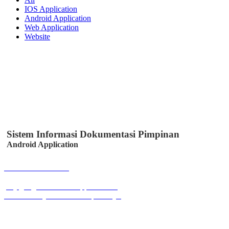
IOS Application
Android Application
Web Application
Website
Sistem Informasi Dokumentasi Pimpinan
Android Application
Buka Halaman
play.google.com/store/apps/details?
id=id.co.easystem.simssmkpuicikijing