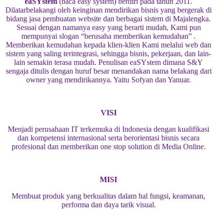
eaSYstem
(baca easy system) berdiri pada tahun 2011.
Dilatarbelakangi oleh keinginan mendirikan bisnis yang bergerak di
bidang jasa pembuatan website dan berbagai sistem di Majalengka.
Sesuai dengan namanya easy yang berarti mudah, Kami pun
mempunyai slogan “berusaha memberikan kemudahan” .
Memberikan kemudahan kepada klien-klien Kami melalui web dan
sistem yang saling terintegrasi, sehingga bisnis, pekerjaan, dan lain-
lain semakin terasa mudah. Penulisan eaSYstem dimana S&Y
sengaja ditulis dengan huruf besar menandakan nama belakang dari
owner yang mendirikannya. Yaitu Sofyan dan Yanuar.
VISI
Menjadi perusahaan IT terkemuka di Indonesia dengan kualifikasi
dan kompetensi internasional serta berorientasi bisnis secara
profesional dan memberikan one stop solution di Media Online.
MISI
Membuat produk yang berkualitas dalam hal fungsi, keamanan,
performa dan daya tarik visual.