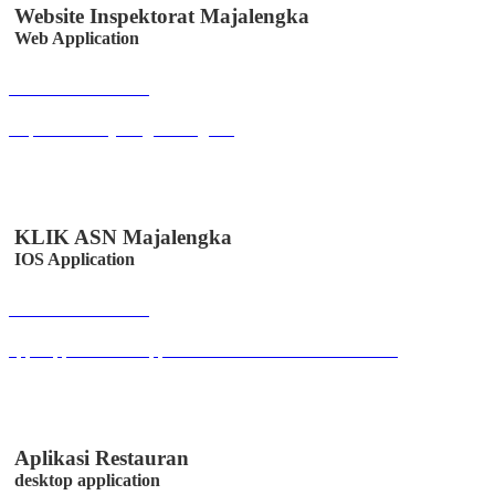
Website Inspektorat Majalengka
Web Application
Buka Halaman
inspektorat.majalengkakab.go.id
KLIK ASN Majalengka
IOS Application
Buka Halaman
apps.apple.com/us/app/klik-absen-online/id6447502958
Aplikasi Restauran
desktop application