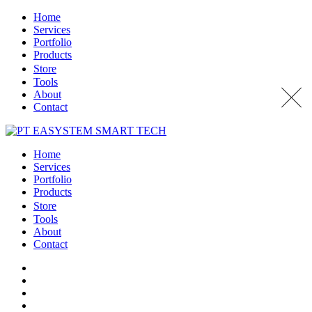
Home
Services
Portfolio
Products
Store
Tools
About
Contact
Home
Services
Portfolio
Products
Store
Tools
About
Contact