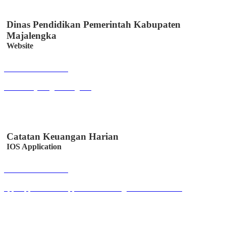
Dinas Pendidikan Pemerintah Kabupaten
Majalengka
Website
Buka Halaman
disdik.majalengkakab.go.id
Catatan Keuangan Harian
IOS Application
Buka Halaman
apps.apple.com/us/app/catatan-keuangan/id6447330328