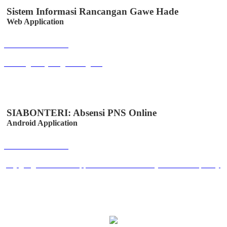
Sistem Informasi Rancangan Gawe Hade
Web Application
Buka Halaman
sirancage.majalengkakab.go.id
SIABONTERI: Absensi PNS Online
Android Application
Buka Halaman
play.google.com/store/apps/details?id=id.co.easystem.absensipnsmjl