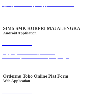
apps.apple.com/us/app/easyppob/id6467621358
SIMS SMK KORPRI MAJALENGKA
Android Application
Buka Halaman
play.google.com/store/apps/details?
id=co.id.easystem.simssmkkorprimajalengka
Ordermu Toko Online Plat Form
Web Application
Buka Halaman
ordermu.id