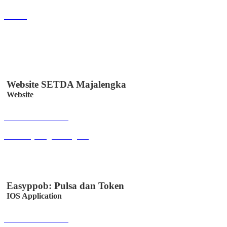
Lihat
Website SETDA Majalengka
Website
Buka Halaman
setda.majalengkakab.go.id
Easyppob: Pulsa dan Token
IOS Application
Buka Halaman