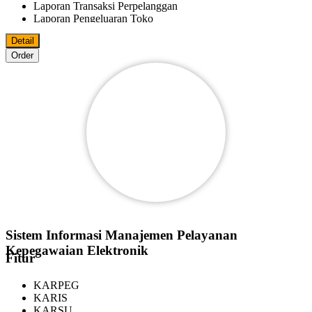
Laporan Transaksi Perpelanggan
Laporan Pengeluaran Toko
Laporan Fee Marketer
Detail
Laporan Keluar Masuk Barang
Order
Bisa Import/Export Data Master Ke MS.Excel
Bisa Export Data File Ke PDF
MS.World
MS.Excel
Pelanggan
Reseller
Agen
Marketer
Bisa Digunakan Beberapa Komputer Dalam Satu Jaringan
Sistem Informasi Manajemen Pelayanan
Kepegawaian Elektronik
Fitur
KARPEG
KARIS
KARSU