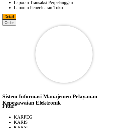
Laporan Transaksi Perpelanggan
Laporan Pengeluaran Toko
Laporan Fee Marketer
Detail
Laporan Keluar Masuk Barang
Order
Bisa Import/Export Data Master Ke MS.Excel
Bisa Export Data File Ke PDF
MS.World
MS.Excel
Pelanggan
Reseller
Agen
Marketer
Bisa Digunakan Beberapa Komputer Dalam Satu Jaringan
Sistem Informasi Manajemen Pelayanan
Kepegawaian Elektronik
Fitur
KARPEG
KARIS
KARSU