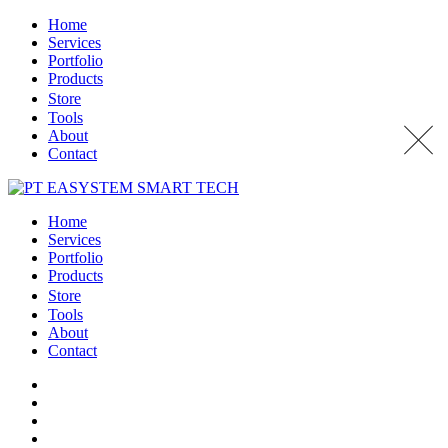
Home
Services
Portfolio
Products
Store
Tools
About
Contact
Home
Services
Portfolio
Products
Store
Tools
About
Contact