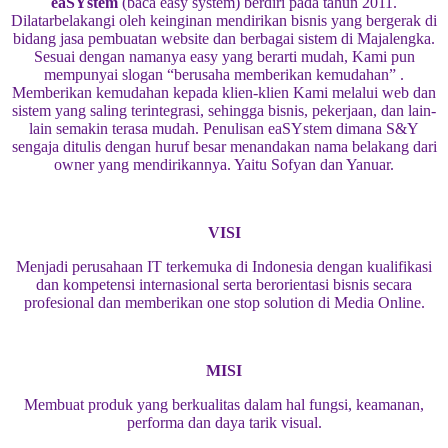
eaSYstem
(baca easy system) berdiri pada tahun 2011.
Dilatarbelakangi oleh keinginan mendirikan bisnis yang bergerak di
bidang jasa pembuatan website dan berbagai sistem di Majalengka.
Sesuai dengan namanya easy yang berarti mudah, Kami pun
mempunyai slogan “berusaha memberikan kemudahan” .
Memberikan kemudahan kepada klien-klien Kami melalui web dan
sistem yang saling terintegrasi, sehingga bisnis, pekerjaan, dan lain-
lain semakin terasa mudah. Penulisan eaSYstem dimana S&Y
sengaja ditulis dengan huruf besar menandakan nama belakang dari
owner yang mendirikannya. Yaitu Sofyan dan Yanuar.
VISI
Menjadi perusahaan IT terkemuka di Indonesia dengan kualifikasi
dan kompetensi internasional serta berorientasi bisnis secara
profesional dan memberikan one stop solution di Media Online.
MISI
Membuat produk yang berkualitas dalam hal fungsi, keamanan,
performa dan daya tarik visual.