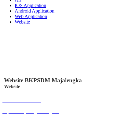
IOS Application
Android Application
Web Application
Website
Website BKPSDM Majalengka
Website
Buka Halaman
bkpsdm.majalengkakab.go.id