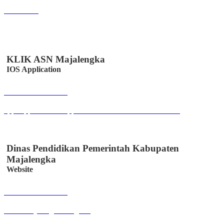
ordermu.id
KLIK ASN Majalengka
IOS Application
Buka Halaman
apps.apple.com/us/app/klik-absen-online/id6447502958
Dinas Pendidikan Pemerintah Kabupaten
Majalengka
Website
Buka Halaman
disdik.majalengkakab.go.id