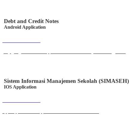
Debt and Credit Notes
Android Application
Buka Halaman
play.google.com/store/apps/details?id=co.id.easystem.utangpiutang
Sistem Informasi Manajemen Sekolah (SIMASEH)
IOS Application
Buka Halaman
apps.apple.com/id/app/simaseh/id6447050346?l=id