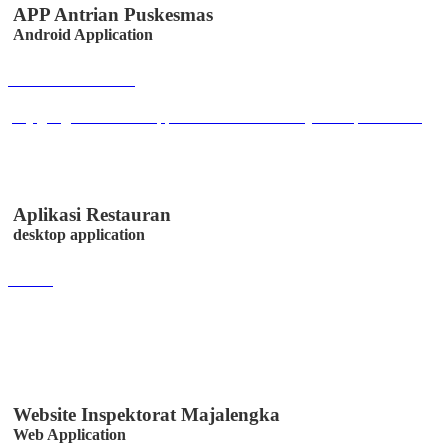
APP Antrian Puskesmas
Android Application
Buka Halaman
play.google.com/store/apps/details?id=co.id.easystem.epuskesmas
Aplikasi Restauran
desktop application
Lihat
Website Inspektorat Majalengka
Web Application