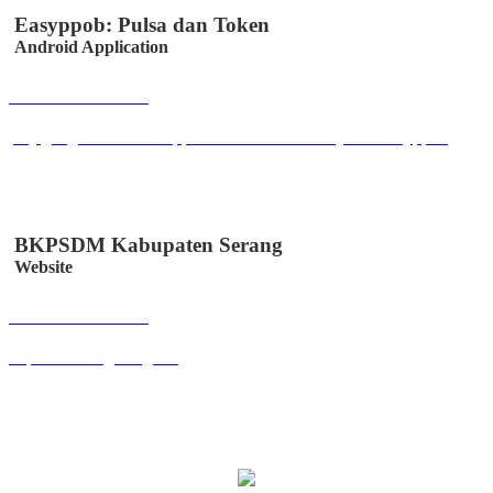
Easyppob: Pulsa dan Token
Android Application
Buka Halaman
play.google.com/store/apps/details?id=id.co.easystem.easyppob
BKPSDM Kabupaten Serang
Website
Buka Halaman
bkpsdm.serangkab.go.id