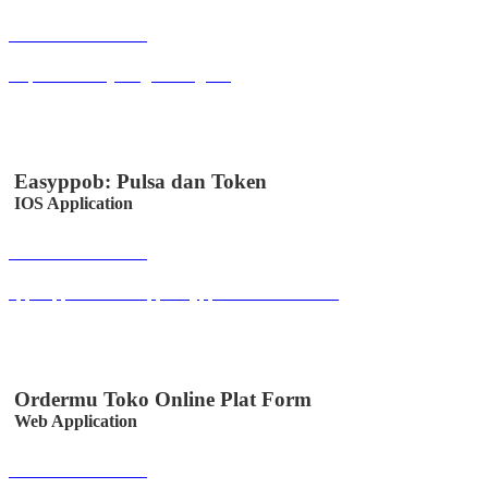
Buka Halaman
inspektorat.majalengkakab.go.id
Easyppob: Pulsa dan Token
IOS Application
Buka Halaman
apps.apple.com/us/app/easyppob/id6467621358
Ordermu Toko Online Plat Form
Web Application
Buka Halaman