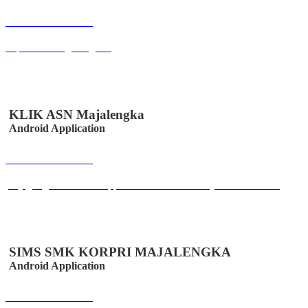
Buka Halaman
bkpsdm.serangkab.go.id
KLIK ASN Majalengka
Android Application
Buka Halaman
play.google.com/store/apps/details?id=co.id.easystem.klikabsen
SIMS SMK KORPRI MAJALENGKA
Android Application
Buka Halaman