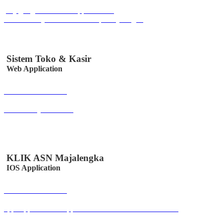
play.google.com/store/apps/details?
id=co.id.easystem.simssmkkorprimajalengka
Sistem Toko & Kasir
Web Application
Buka Halaman
sitoksir.easystem.co.id
KLIK ASN Majalengka
IOS Application
Buka Halaman
apps.apple.com/us/app/klik-absen-online/id6447502958