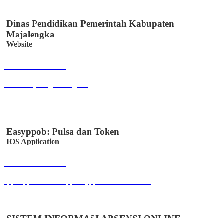
Dinas Pendidikan Pemerintah Kabupaten
Majalengka
Website
Buka Halaman
disdik.majalengkakab.go.id
Easyppob: Pulsa dan Token
IOS Application
Buka Halaman
apps.apple.com/us/app/easyppob/id6467621358