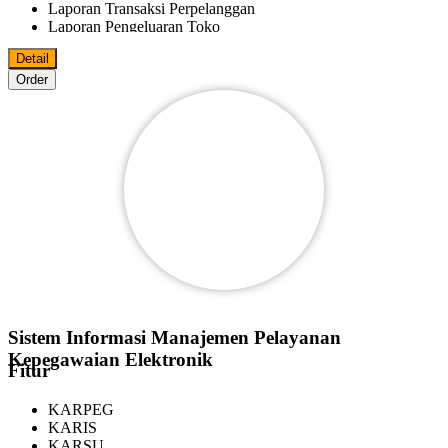
Laporan Transaksi Perpelanggan
Laporan Pengeluaran Toko
Laporan Fee Marketer
Detail
Laporan Keluar Masuk Barang
Order
Bisa Import/Export Data Master Ke MS.Excel
Bisa Export Data File Ke PDF
MS.World
MS.Excel
Pelanggan
Reseller
Agen
Marketer
Bisa Digunakan Beberapa Komputer Dalam Satu Jaringan
Sistem Informasi Manajemen Pelayanan
Kepegawaian Elektronik
Fitur
KARPEG
KARIS
KARSU