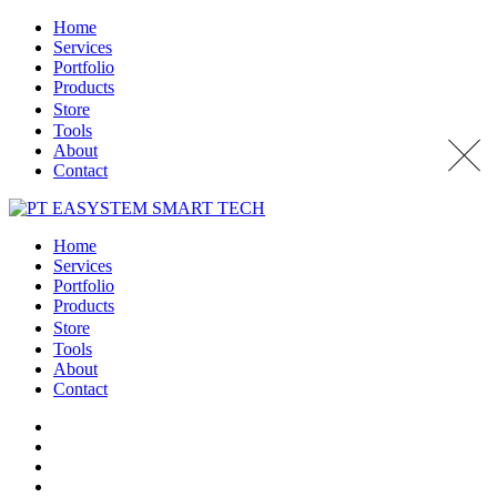
Home
Services
Portfolio
Products
Store
Tools
About
Contact
Home
Services
Portfolio
Products
Store
Tools
About
Contact