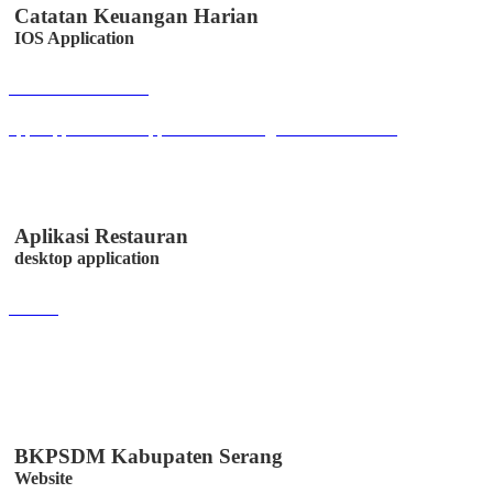
Catatan Keuangan Harian
IOS Application
Buka Halaman
apps.apple.com/us/app/catatan-keuangan/id6447330328
Aplikasi Restauran
desktop application
Lihat
BKPSDM Kabupaten Serang
Website