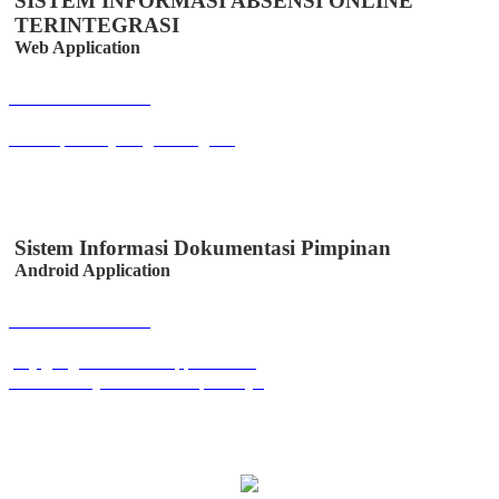
SISTEM INFORMASI ABSENSI ONLINE
TERINTEGRASI
Web Application
Buka Halaman
absensipns.majalengkakab.go.id
Sistem Informasi Dokumentasi Pimpinan
Android Application
Buka Halaman
play.google.com/store/apps/details?
id=id.co.easystem.simssmkpuicikijing