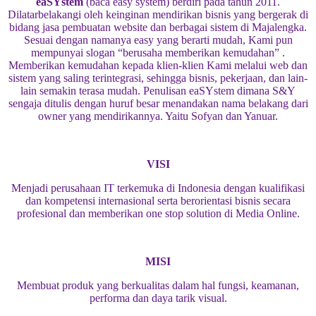
eaSYstem
(baca easy system) berdiri pada tahun 2011.
Dilatarbelakangi oleh keinginan mendirikan bisnis yang bergerak di
bidang jasa pembuatan website dan berbagai sistem di Majalengka.
Sesuai dengan namanya easy yang berarti mudah, Kami pun
mempunyai slogan “berusaha memberikan kemudahan” .
Memberikan kemudahan kepada klien-klien Kami melalui web dan
sistem yang saling terintegrasi, sehingga bisnis, pekerjaan, dan lain-
lain semakin terasa mudah. Penulisan eaSYstem dimana S&Y
sengaja ditulis dengan huruf besar menandakan nama belakang dari
owner yang mendirikannya. Yaitu Sofyan dan Yanuar.
VISI
Menjadi perusahaan IT terkemuka di Indonesia dengan kualifikasi
dan kompetensi internasional serta berorientasi bisnis secara
profesional dan memberikan one stop solution di Media Online.
MISI
Membuat produk yang berkualitas dalam hal fungsi, keamanan,
performa dan daya tarik visual.