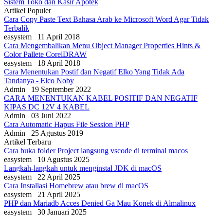
Sistem Toko dan Kasir Apotek
Artikel Populer
Cara Copy Paste Text Bahasa Arab ke Microsoft Word Agar Tidak
Terbalik
easystem
11 April 2018
Cara Mengembalikan Menu Object Manager Properties Hints &
Color Pallete CorelDRAW
easystem
18 April 2018
Cara Menentukan Postif dan Negatif Elko Yang Tidak Ada
Tandanya - Elco Noby
Admin
19 September 2022
CARA MENENTUKAN KABEL POSITIF DAN NEGATIF
KIPAS DC 12V 4 KABEL
Admin
03 Juni 2022
Cara Automatic Hapus File Session PHP
Admin
25 Agustus 2019
Artikel Terbaru
Cara buka folder Project langsung vscode di terminal macos
easystem
10 Agustus 2025
Langkah-langkah untuk menginstal JDK di macOS
easystem
22 April 2025
Cara Installasi Homebrew atau brew di macOS
easystem
21 April 2025
PHP dan Mariadb Acces Denied Ga Mau Konek di Almalinux
easystem
30 Januari 2025