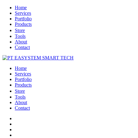
Home
Services
Portfolio
Products
Store
Tools
About
Contact
Home
Services
Portfolio
Products
Store
Tools
About
Contact