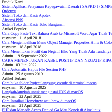
Produk Kami
Sistem Aplikasi Pelayanan Kepegawaian Daerah ( SAPKD ) / SIM
Ordermu
Sistem Toko dan Kasir Apotek
Absensi PNS
Sistem Toko dan Kasir Toko Bangunan
Artikel Populer
Cara Copy Paste Text Bahasa Arab ke Microsoft Word Agar Tidak Te
easystem
11 April 2018
Cara Mengembalikan Menu Object Manager Properties Hints & Col
easystem
18 April 2018
Cara Menentukan Postif dan Negatif Elko Yang Tidak Ada Tandanya
Admin
19 September 2022
CARA MENENTUKAN KABEL POSITIF DAN NEGATIF KIPAS
Admin
03 Juni 2022
Cara Automatic Hapus File Session PHP
Admin
25 Agustus 2019
Artikel Terbaru
Cara buka folder Project langsung vscode di terminal macos
easystem
10 Agustus 2025
Langkah-langkah untuk menginstal JDK di macOS
easystem
22 April 2025
Cara Installasi Homebrew atau brew di macOS
easystem
21 April 2025
PHP dan Mariadb Acces Denied Ga Mau Konek di Almalinux