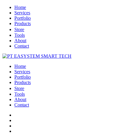
Home
Services
Portfolio
Products
Store
Tools
About
Contact
Home
Services
Portfolio
Products
Store
Tools
About
Contact