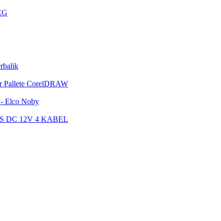
PEG
rbalik
or Pallete CorelDRAW
 - Elco Noby
 DC 12V 4 KABEL