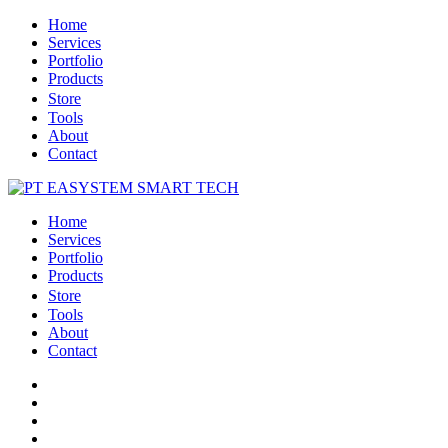
Home
Services
Portfolio
Products
Store
Tools
About
Contact
Home
Services
Portfolio
Products
Store
Tools
About
Contact