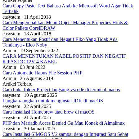
Artikel Populer
Cara Copy Paste Text Bahasa Arab ke Microsoft Word Agar Tidak
Terbalik
easystem
11 April 2018
Cara Mengembalikan Menu Object Manager Properties Hints &
Color Pallete CorelDRAW
easystem
18 April 2018
Cara Menentukan Postif dan Negatif Elko Yang Tidak Ada
Tandanya - Elco Noby
Admin
19 September 2022
CARA MENENTUKAN KABEL POSITIF DAN NEGATIF
KIPAS DC 12V 4 KABEL
Admin
03 Juni 2022
Cara Automatic Hapus File Session PHP
Admin
25 Agustus 2019
Artikel Terbaru
Cara buka folder Project langsung vscode di terminal macos
easystem
10 Agustus 2025
Langkah-langkah untuk menginstal JDK di macOS
easystem
22 April 2025
Cara Installasi Homebrew atau brew di macOS
easystem
21 April 2025
PHP dan Mariadb Acces Denied Ga Mau Konek di Almalinux
easystem
30 Januari 2025
Cara Installasi SIMGOS V2 sampai dengan Integrasi Satu Sehat