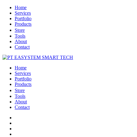
Home
Services
Portfolio
Products
Store
Tools
About
Contact
Home
Services
Portfolio
Products
Store
Tools
About
Contact